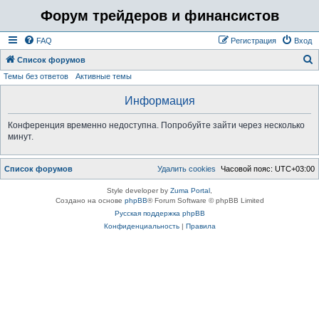
Форум трейдеров и финансистов
FAQ
Регистрация
Вход
Список форумов
Темы без ответов
Активные темы
о
и
Информация
с
Конференция временно недоступна. Попробуйте зайти через несколько
к
минут.
Список форумов
Удалить cookies
Часовой пояс:
UTC+03:00
Style developer by
Zuma Portal
,
Создано на основе
phpBB
® Forum Software © phpBB Limited
Русская поддержка phpBB
Конфиденциальность
|
Правила