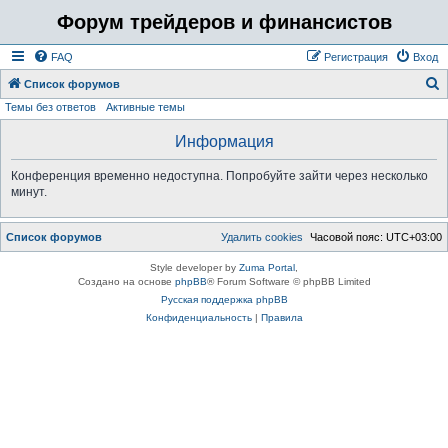
Форум трейдеров и финансистов
FAQ
Регистрация
Вход
Список форумов
Темы без ответов
Активные темы
о
и
Информация
с
Конференция временно недоступна. Попробуйте зайти через несколько
к
минут.
Список форумов
Удалить cookies
Часовой пояс:
UTC+03:00
Style developer by
Zuma Portal
,
Создано на основе
phpBB
® Forum Software © phpBB Limited
Русская поддержка phpBB
Конфиденциальность
|
Правила