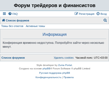
Форум трейдеров и финансистов
FAQ
Регистрация
Вход
Список форумов
Темы без ответов
Активные темы
о
и
Информация
с
Конференция временно недоступна. Попробуйте зайти через несколько
к
минут.
Список форумов
Удалить cookies
Часовой пояс:
UTC+03:00
Style developer by
Zuma Portal
,
Создано на основе
phpBB
® Forum Software © phpBB Limited
Русская поддержка phpBB
Конфиденциальность
|
Правила