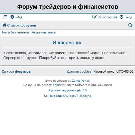
Форум трейдеров и финансистов
FAQ
Регистрация
Вход
Список форумов
Темы без ответов
Активные темы
о
и
Информация
с
К сожалению, использование поиска в настоящий момент невозможно.
к
Сервер перегружен. Попробуйте повторить попытку позже.
Список форумов
Удалить cookies
Часовой пояс:
UTC+03:00
Style developer by
Zuma Portal
,
Создано на основе
phpBB
® Forum Software © phpBB Limited
Русская поддержка phpBB
Конфиденциальность
|
Правила