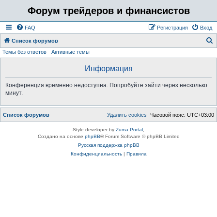
Форум трейдеров и финансистов
FAQ
Регистрация
Вход
Список форумов
Темы без ответов
Активные темы
о
и
Информация
с
Конференция временно недоступна. Попробуйте зайти через несколько
к
минут.
Список форумов
Удалить cookies
Часовой пояс:
UTC+03:00
Style developer by
Zuma Portal
,
Создано на основе
phpBB
® Forum Software © phpBB Limited
Русская поддержка phpBB
Конфиденциальность
|
Правила