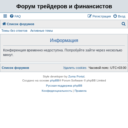
Форум трейдеров и финансистов
FAQ
Регистрация
Вход
Список форумов
Темы без ответов
Активные темы
о
и
Информация
с
Конференция временно недоступна. Попробуйте зайти через несколько
к
минут.
Список форумов
Удалить cookies
Часовой пояс:
UTC+03:00
Style developer by
Zuma Portal
,
Создано на основе
phpBB
® Forum Software © phpBB Limited
Русская поддержка phpBB
Конфиденциальность
|
Правила