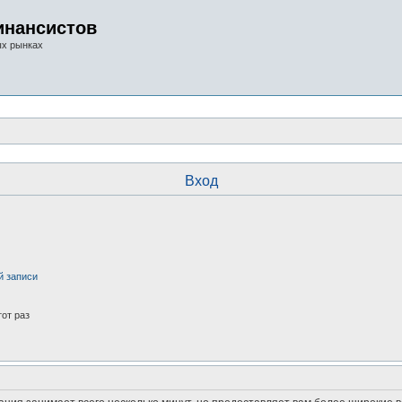
инансистов
ых рынках
Вход
й записи
от раз