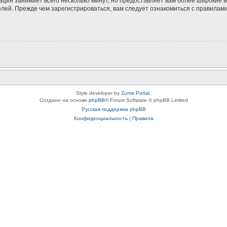
ация занимает всего несколько минут, но предоставляет вам более широкие
ей. Прежде чем зарегистрироваться, вам следует ознакомиться с правилами
Style developer by
Zuma Portal
,
Создано на основе
phpBB
® Forum Software © phpBB Limited
Русская поддержка phpBB
Конфиденциальность
|
Правила