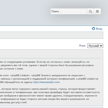
Поиск
Расш
Вход
Язык:
ие со следующими условиями. Если вы не согласны с ними, пожалуйста, не
 уведомить вас об этом, однако с вашей стороны было бы разумным регулярно
ше согласие с ними.
.com», «phpBB Limited», «phpBB Teams»), выпущенного по лицензии «
связаны с организацией и поддержкой интернет-конференций, и phpBB Limited не
hpBB обращайтесь по адресу
https://www.phpbb.com/
.
 которые могут нарушить законы вашей страны, страны, которая предоставляет
лючению от конференции, при этом ваш провайдер будет поставлен в известность,
рум трейдеров и финансистов» имеют право удалить, отредактировать, перенести
та информация не будет открыта третьим лицам без вашего разрешения, ни
ванному доступу к ней.