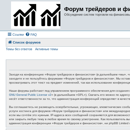
Форум трейдеров и ф
Обсуждение систем торговли на финансов
Ссылки
FAQ
Список форумов
Темы без ответов
Активные темы
Заходя на конференцию «Форум трейдеров и финансистов» (в дальнейшем «мы», «наш
заходите и не пользуйтесь форумами «Форум трейдеров и финансистов». Мы оставл
просматривать этот текст на предмет изменений, так как использование конферен
Наши форумы работают под управлением программного обеспечения для создания к
GNU General Public License v2
» (в дальнейшем «GPL»). Скачать его можно по адрес
несёт ответственности за то, что администрация конференций определяет в качес
Вы соглашаетесь не размещать оскорбительных, угрожающих, клеветнических сообщ
услуги хостинга для форумов «Форум трейдеров и финансистов» или международное
если мы сочтём это нужным. IP-адреса всех сообщений сохраняются для возможнос
или закрыть любую тему в любое время по своему усмотрению. Как пользователь вы
администрация конференции «Форум трейдеров и финансистов», ни phpBB Limited не