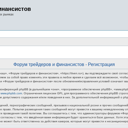
инансистов
ых рынках
Форум трейдеров и финансистов - Регистрация
», «Форум трейдеров и финансистов», «https://tiven.ru»), вы подтверждаете своё соглас
яем за собой право изменять эти правила в любое время и сделаем всё возможное, чтобы
ции «Форум трейдеров и финансистов» после обновления/исправления условий означает ва
онференций phpBB (в дальнейшем «они», «программное обеспечение phpBB», «www.phpbb
у
www.phpbb.com
. Ограничения лицензии GPL для программного обеспечения phpBB строго 
тве допустимого содержания и/или поведения в них. За дополнительной информацией о p
ений, порнографических сообщений, призывов к национальной розни и прочих сообщений,
 право. Попытки размещения таких сообщений могут привести к вашему немедленному отк
ти проведения такой политики. Вы соглашаетесь с тем, что администраторы форумов «Фо
 согласны с тем, что введённая вами информация будет храниться в базе данных. Хотя э
 может быть ответственна за действия хакеров, которые могут привести к несанкциониро