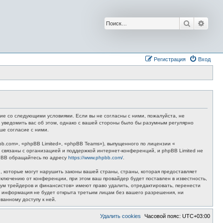
Поиск
Расш
Регистрация
Вход
ие со следующими условиями. Если вы не согласны с ними, пожалуйста, не
 уведомить вас об этом, однако с вашей стороны было бы разумным регулярно
ше согласие с ними.
.com», «phpBB Limited», «phpBB Teams»), выпущенного по лицензии «
связаны с организацией и поддержкой интернет-конференций, и phpBB Limited не
hpBB обращайтесь по адресу
https://www.phpbb.com/
.
 которые могут нарушить законы вашей страны, страны, которая предоставляет
лючению от конференции, при этом ваш провайдер будет поставлен в известность,
рум трейдеров и финансистов» имеют право удалить, отредактировать, перенести
та информация не будет открыта третьим лицам без вашего разрешения, ни
ванному доступу к ней.
Удалить cookies
Часовой пояс:
UTC+03:00