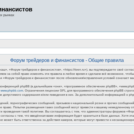
инансистов
ых рынках
Форум трейдеров и финансистов - Общие правила
», «Форум трейдеров и финансистов», «https://tiven.ru»), вы подтверждаете своё соглас
яем за собой право изменять эти правила в любое время и сделаем всё возможное, чтобы
ции «Форум трейдеров и финансистов» после обновления/исправления условий означает ва
онференций phpBB (в дальнейшем «они», «программное обеспечение phpBB», «www.phpbb
у
www.phpbb.com
. Ограничения лицензии GPL для программного обеспечения phpBB строго 
тве допустимого содержания и/или поведения в них. За дополнительной информацией о p
ений, порнографических сообщений, призывов к национальной розни и прочих сообщений,
 право. Попытки размещения таких сообщений могут привести к вашему немедленному отк
ти проведения такой политики. Вы соглашаетесь с тем, что администраторы форумов «Фо
 согласны с тем, что введённая вами информация будет храниться в базе данных. Хотя э
 может быть ответственна за действия хакеров, которые могут привести к несанкциониро