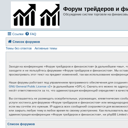
Форум трейдеров и ф
Обсуждение систем торговли на финансов
Ссылки
FAQ
Список форумов
Темы без ответов
Активные темы
Заходя на конференцию «Форум трейдеров и финансистов» (в дальнейшем «мы», «наш
заходите и не пользуйтесь форумами «Форум трейдеров и финансистов». Мы оставл
просматривать этот текст на предмет изменений, так как использование конферен
Наши форумы работают под управлением программного обеспечения для создания к
GNU General Public License v2
» (в дальнейшем «GPL»). Скачать его можно по адрес
несёт ответственности за то, что администрация конференций определяет в качес
Вы соглашаетесь не размещать оскорбительных, угрожающих, клеветнических сообщ
услуги хостинга для форумов «Форум трейдеров и финансистов» или международное
если мы сочтём это нужным. IP-адреса всех сообщений сохраняются для возможнос
или закрыть любую тему в любое время по своему усмотрению. Как пользователь вы
администрация конференции «Форум трейдеров и финансистов», ни phpBB Limited не
Список форумов