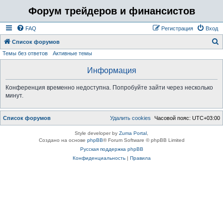
Форум трейдеров и финансистов
FAQ
Регистрация
Вход
Список форумов
Темы без ответов
Активные темы
о
и
Информация
с
Конференция временно недоступна. Попробуйте зайти через несколько
к
минут.
Список форумов
Удалить cookies
Часовой пояс:
UTC+03:00
Style developer by
Zuma Portal
,
Создано на основе
phpBB
® Forum Software © phpBB Limited
Русская поддержка phpBB
Конфиденциальность
|
Правила